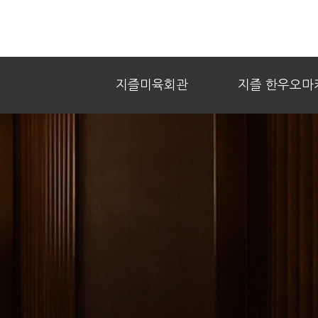
지즐미육회관
지즐 한우오마