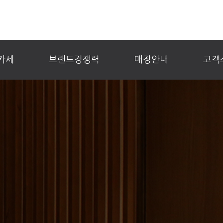
카세
브랜드경쟁력
매장안내
고객